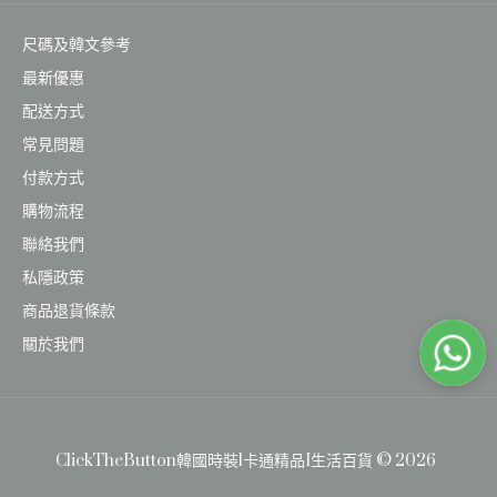
尺碼及韓文參考
最新優惠
配送方式
常見問題
付款方式
購物流程
聯絡我們
私隱政策
商品退貨條款
關於我們
ClickTheButton韓國時裝l卡通精品I生活百貨 © 2026